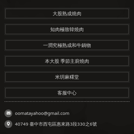
大股熟成燒肉
知肉極致韓燒肉
一潤究極熟成和牛鍋物
本大股 季節主廚燒肉
米玥麻糬堂
客服中心
oomatayahoo@gmail.com
40749 臺中市西屯區惠來路3段330之6號