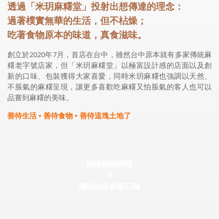
透過「米玥麻糬堂」投射出想傳達的理念：
過著樸實無華的生活，但不枮燥；
吃著食物原本的味道，真食滋味。
創立於2020年7月，首店在台中，雖然台中原本就有多家傳統麻
糬老字號店家，但「米玥麻糬堂」以極富設計感的店面以及創
新的口味、包裝獲得大家喜愛，同時米玥麻糬也強調以天然、
不脹氣的麻糬呈現，讓更多喜歡吃麻糬又怕脹氣的客人也可以
品嘗到麻糬的美味。
善待生活 • 善待食物 • 善待這塊土地了
拒絕精緻調味
X
傳統結合創新口味